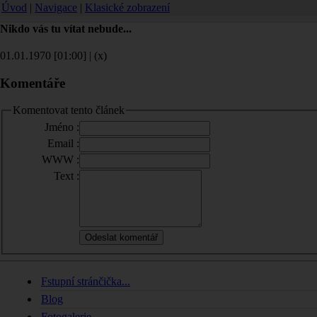
Úvod
|
Navigace
|
Klasické zobrazení
Nikdo vás tu vítat nebude...
01.01.1970 [01:00] | (x)
Komentáře
Komentovat tento článek
Jméno :
Email :
WWW :
Text :
Fstupní stránčička...
Blog
Fotogalerie