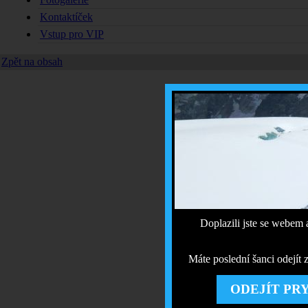
Kontaktíček
Vstup pro VIP
Zpět na obsah
Doplazili jste se webem 
Máte poslední šanci odejít z
ODEJÍT PR