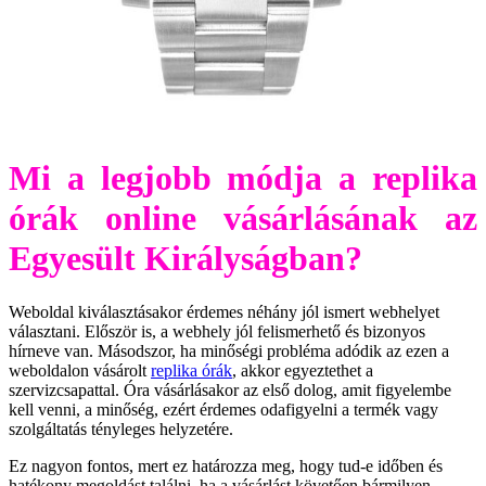
Mi a legjobb módja a replika
órák online vásárlásának az
Egyesült Királyságban?
Weboldal kiválasztásakor érdemes néhány jól ismert webhelyet
választani. Először is, a webhely jól felismerhető és bizonyos
hírneve van. Másodszor, ha minőségi probléma adódik az ezen a
weboldalon vásárolt
replika órák
, akkor egyeztethet a
szervizcsapattal. Óra vásárlásakor az első dolog, amit figyelembe
kell venni, a minőség, ezért érdemes odafigyelni a termék vagy
szolgáltatás tényleges helyzetére.
Ez nagyon fontos, mert ez határozza meg, hogy tud-e időben és
hatékony megoldást találni, ha a vásárlást követően bármilyen