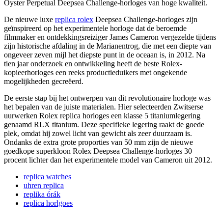
Oyster Perpetual Deepsea Challenge-horloges van hoge kwaliteit.
De nieuwe luxe
replica rolex
Deepsea Challenge-horloges zijn
geïnspireerd op het experimentele horloge dat de beroemde
filmmaker en ontdekkingsreiziger James Cameron vergezelde tijdens
zijn historische afdaling in de Marianentrog, die met een diepte van
ongeveer zeven mijl het diepste punt in de oceaan is, in 2012. Na
tien jaar onderzoek en ontwikkeling heeft de beste Rolex-
kopieerhorloges een reeks productieduikers met ongekende
mogelijkheden gecreëerd.
De eerste stap bij het ontwerpen van dit revolutionaire horloge was
het bepalen van de juiste materialen. Hier selecteerden Zwitserse
uurwerken Rolex replica horloges een klasse 5 titaniumlegering
genaamd RLX titanium. Deze specifieke legering raakt de goede
plek, omdat hij zowel licht van gewicht als zeer duurzaam is.
Ondanks de extra grote proporties van 50 mm zijn de nieuwe
goedkope superkloon Rolex Deepsea Challenge-horloges 30
procent lichter dan het experimentele model van Cameron uit 2012.
replica watches
uhren replica
replika órák
replica horlgoes