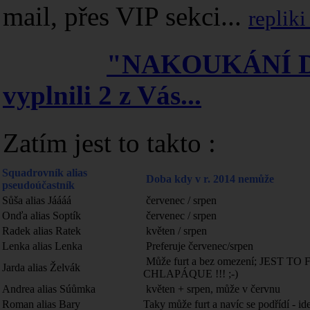
mail, přes VIP sekci...
replik
"NAKOUKÁNÍ 
vyplnili 2 z Vás...
Zatím jest to takto :
Squadrovník alias
Doba kdy v r. 2014 nemůže
pseudoúčastník
Sůša alias Jáááá
červenec / srpen
Onďa alias Soptík
červenec / srpen
Radek alias Ratek
květen / srpen
Lenka alias Lenka
Preferuje červenec/srpen
Může furt a bez omezení; JEST TO
Jarda alias Želvák
CHLAPÁQUE !!! ;-)
Andrea alias Súůmka
květen + srpen, může v červnu
Roman alias Bary
Taky může furt a navíc se podřídí - ide