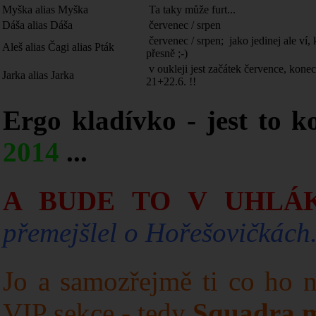
Myška alias Myška
Ta taky může furt...
Dáša alias Dáša
červenec / srpen
červenec / srpen; jako jedinej ale ví,
Aleš alias Čagi alias Pták
přesně ;-)
v oukleji jest začátek července, konec
Jarka alias Jarka
21+22.6. !!
Ergo kladívko - jest to 
2014
...
A BUDE TO V UHLÁ
přemejšlel o Hořešovičkách
Jo a samozřejmě ti co ho n
VIP sekce - tedy
Squadra m