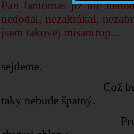
Pan fantomas již nic nedoda
nedodal, nezakrákal, nezabu
jsem takovej misantrop...
Chilli - s
sejdeme.
Což bude úžasný.
taky nebude špatný.
Protože jak naps