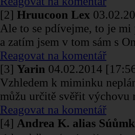
Reagovat na komentář
[2]
Hruucoon Lex
03.02.20
Ale to se pdívejme, to je mi
a zatím jsem v tom sám s O
Reagovat na komentář
[3]
Yarin
04.02.2014 [17:5
Vzhledem k miminku neplánu
můžu určitě svěřit výchovu 
Reagovat na komentář
[4]
Andrea K. alias Súům