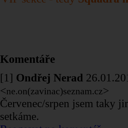
VIVAT RU
Komentáře
[1]
Ondřej Nerad
26.01.20
<
>
ne.on(zavinac)seznam.cz
Červenec/srpen jsem taky jin
setkáme.