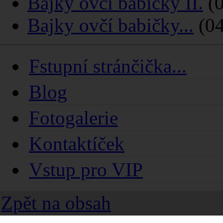
Bajky ovčí babičky II.
(0
Bajky ovčí babičky...
(04
Fstupní stránčička...
Blog
Fotogalerie
Kontaktíček
Vstup pro VIP
Zpět na obsah