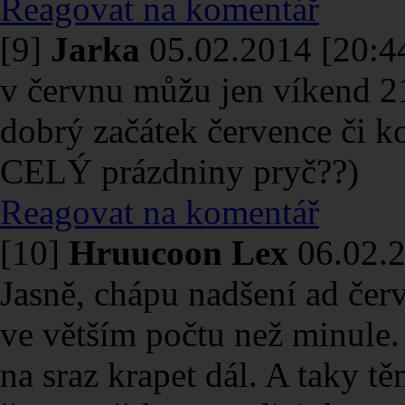
Reagovat na komentář
[9]
Jarka
05.02.2014 [20:4
v červnu můžu jen víkend 21
dobrý začátek července či ko
CELÝ prázdniny pryč??)
Reagovat na komentář
[10]
Hruucoon Lex
06.02.
Jasně, chápu nadšení ad čer
ve větším počtu než minule. C
na sraz krapet dál. A taky t