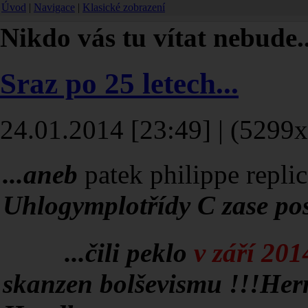
Úvod
|
Navigace
|
Klasické zobrazení
Nikdo vás tu vítat nebude..
Sraz po 25 letech...
24.01.2014 [23:49] | (5299x
...aneb
patek philippe repli
Uhlogymplotřídy C zase pos
...čili peklo
v září 201
skanzen bolševismu !!!Her