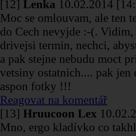
[12]
Lenka
10.02.2014 [14
Moc se omlouvam, ale ten te
do Cech nevyjde :-(. Vidim, 
drivejsi termin, nechci, aby
a pak stejne nebudu moct pri
vetsiny ostatnich.... pak je
aspon fotky !!!
Reagovat na komentář
[13]
Hruucoon Lex
10.02.
Mno, ergo kladívko co takhle