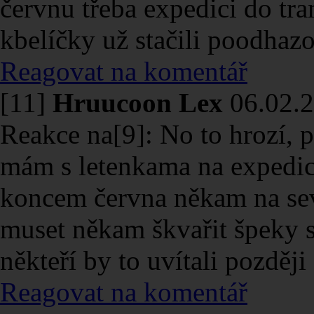
červnu třeba expedici do tra
kbelíčky už stačili poodhaz
Reagovat na komentář
[11]
Hruucoon Lex
06.02.2
Reakce na[9]: No to hrozí, p
mám s letenkama na expedici
koncem června někam na sev
muset někam škvařit špeky s 
někteří by to uvítali později 
Reagovat na komentář