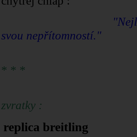
chytrej chlap :
"Nejlepší
svou nepřítomností."
* * *
Původn
zvratky :
replica breitling