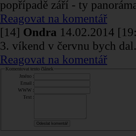
popřípadě září - ty panoráma
Reagovat na komentář
[14]
Ondra
14.02.2014 [19
3. víkend v červnu bych dal.
Reagovat na komentář
Komentovat tento článek
Jméno :
Email :
WWW :
Text :