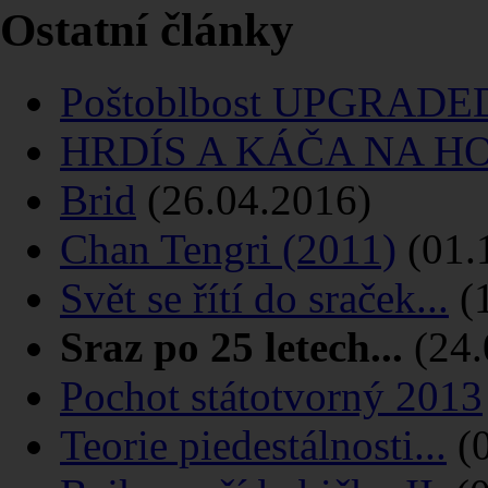
Ostatní články
Poštoblbost UPGRADED
HRDÍS A KÁČA NA H
Brid
(26.04.2016)
Chan Tengri (2011)
(01.
Svět se řítí do sraček...
(1
Sraz po 25 letech...
(24.
Pochot státotvorný 2013
Teorie piedestálnosti...
(0