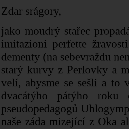
Zdar srágory,
jako moudrý stařec propad
imitazioni perfette žravos
dementy (na sebevraždu nem
starý kurvy z Perlovky a m
velí, abysme se sešli a to
dvacátýho pátýho roku 
pseudopedagogů Uhlogymplu
naše záda mizející z Oka a