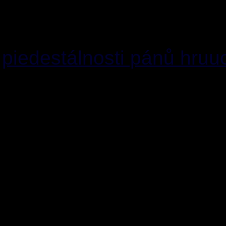
šamany jim uvolnili č
stavbou svých pie
piedestálnosti pánů hru
Bubákování během eo
dokáže vyrovnat se vš
nestačil k vymejvání moz
akbarovatým si vystačili 
Národa s fangličkama, 
veteší. Když už nestačil
dál víc) začal se s po