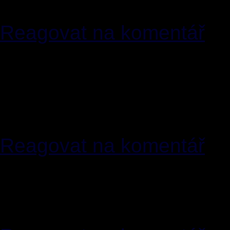
wh0cd141226 zovirax vira
Reagovat na komentář
[21]
MichaelVog
04.03.2
<
myrna(zavinac)freemails.do
wh0cd173191 namenda niz
uroxatral tulasi reminyl
Reagovat na komentář
[22]
EugeneCig
04.03.20
<
djyarosh(zavinac)sslsmtp.wi
wh0cd13363 zestoretic om