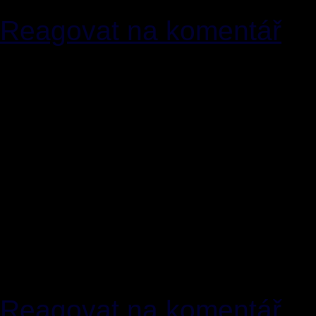
Reagovat na komentář
[5]
Hruucoon Lex
25.02.
Reakce na[4]: To o ŠOA 
zpochybňovat je sice lids
zpochybnění holocaustu (a
někteří srbové VÍ že oni 
jiní ví, že si ty baráky sh
nesporný právo toto pova
paranoie a debility - poku
Reagovat na komentář