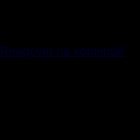
zvyklo chápat a třeba vy
běžnou praxí, která je al
udavači už dopředu straší
Reagovat na komentář
[11]
specz
23.03.2011 [2
Reakce na[10]: To se sho
drobnost: "ad trestání Zv
Policii není trest ani vyh
kvůli tomu dvakrát u sou
odvolací soud podruhý os