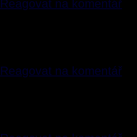
Reagovat na komentář
[23]
EugeneCig
04.03.20
<
pearle(zavinac)umail4less.
wh0cd45328 tadacip where
nolvadex avana site here
Reagovat na komentář
[24]
MichaelVog
04.03.2
<
myrna(zavinac)mynetsoluti
wh0cd269088 flagyl tadala
cialis