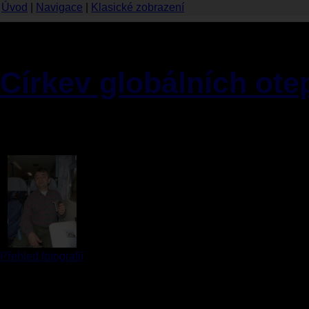
Úvod
|
Navigace
|
Klasické zobrazení
Nikdo vás tu vítat nebud
Církev globálních ote
11.01.2010 [11:08] | (102
...aneb pohádka p
hlava není jeno
do krku...
Přehled fotografií
Bylo nebylo, na planet