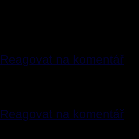
[1]
greenman
10.02.2010
Kdyby nebylo zelených, t
všichni. Teď bude oteplen
toho děláš legraci !!! mysl
Reagovat na komentář
[2]
emersonskej
27.03.2
Reakce na[1]: To bylo mín
pak by mě vážně zajímalo,
Reagovat na komentář
[3]
Hruucoon Lex
01.04.