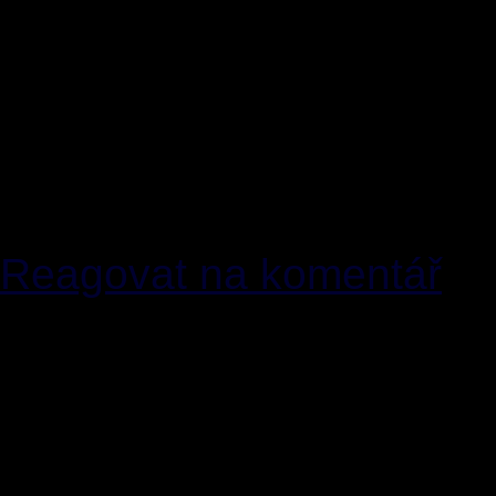
se někdo začne šťourat v 
zavražděno 4,6,8 nebo 10
dostatečně malýmu číslu 
někdo začne tvrdit že k 
spíš do blázince než do v
Reagovat na komentář
[7]
specz
19.03.2011 [20
Reakce na[5]: A ještě k t
církve si přece s oblibou
a pochybování o nich tresta