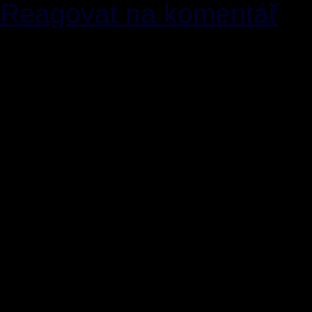
Reagovat na komentář
[8]
Hruucoon Lex
19.03.
Reakce na[6+7]: To jsem 
poslední, kdo bude chtít t
určovat zákonem (tedy p
smí/nesmí pochybovat. A
o holocaustu, o tom že r
snězení čočky většina lidí
ne zsa mříže. Psal jsem o
paragrafech a trestech...a