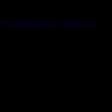
Zvědavce nijak extra nem
někomu kriminálem mi přij
Reagovat na komentář
[10]
Hruucoon Lex
23.03
Reakce na[9]: Zrovna Zv
blázince - je schopnej n
neexistovaly...a myslím, 
války probíhala, zjišťov
zajímavý pro statistiky; m
nedejbože někdy nezopa
nelidský zvěrstvo a jak 