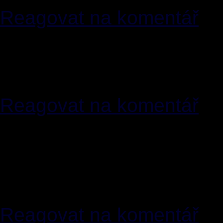
Reagovat na komentář
[16]
Kennethanelf
25.02.
<
jeffjfox(zavinac)mailserver.
buy viagra buy viagra buy
Reagovat na komentář
[17]
MichaelVog
04.03.2
<
mjschild(zavinac)mmail.men
wh0cd13366 buy augment
hydrochlorothiazide onlin
Reagovat na komentář