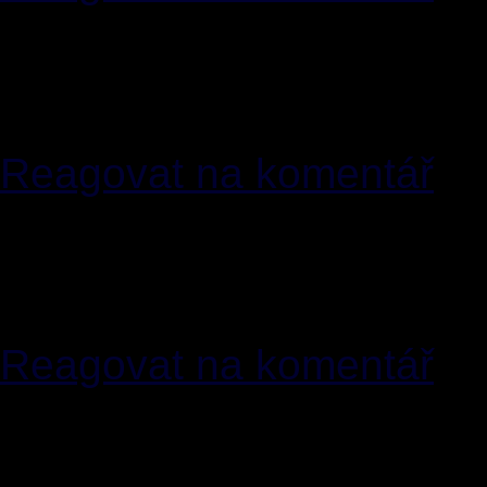
[18]
MichaelVog
04.03.2
<
jcremeens(zavinac)mail4yo
wh0cd45331 flagyl phar
Reagovat na komentář
[19]
MichaelVog
04.03.2
<
erikofvinland(zavinac)b2bma
wh0cd109261 cialis phe
Reagovat na komentář
[20]
MichaelVog
04.03.2
<
stbinn(zavinac)myumail.str