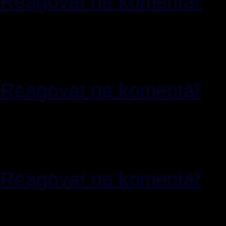
Reagovat na komentář
[25]
EugeneCig
04.03.20
<
nigelrch02(zavinac)sslsmtp
wh0cd77293 effexor sale
Reagovat na komentář
[26]
MichaelVog
04.03.2
<
simonewilliams(zavinac)live
wh0cd301057 generic cia
Reagovat na komentář
[27]
EugeneCig
04.03.20
<
kimberli(zavinac)mmail.men