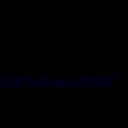
zákon a soudy k buzerac
odvolání a donekonečna) t
cálne ze svýho...a ne z d
soudy svojí vlastní vypat
názorů je skutečně cesta
IMHO čím dál víc zabořen
Reagovat na komentář
[13]
Brettsic
24.01.2017 
<
youyiple44(zavinac)umail4l
wh0cd304340 crestor mg