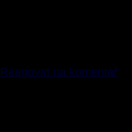
takže se bude konat třetí
to může bejt likvidační zá
Stwora bydlí v kanadě a k
kterej zakazuje názor je 
zvěrstva opakovaly. :-(((
Reagovat na komentář
[12]
Hruucoon Lex
28.03
...asi jo...já v současnos
nechám se zatupovat pan
nemusím...spíš bych usta