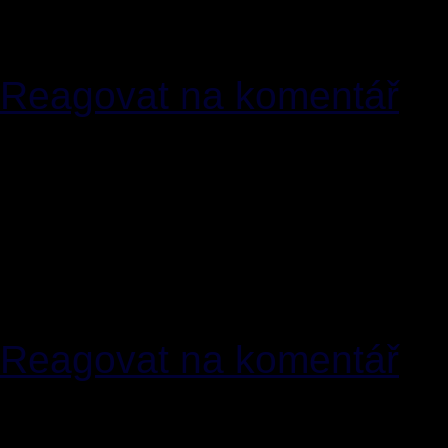
Counter diamox buy flagy
Clomid Viagra Soft Tabs
Reagovat na komentář
[14]
Brettsic
28.01.2017 
<
drgrammer(zavinac)mail4yo
wh0cd244184 celebrex gen
benicar where to get nol
Abilify nootropil without 
Reagovat na komentář
[15]
BranPoeste
19.02.2
<