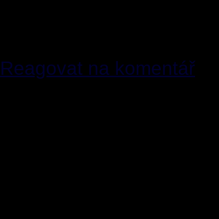
Reakce na[2]: Vono se v 
pod vodou...ale třeba to b
nedozvíme :) ale co už...
Reagovat na komentář
[4]
SPECZ
06.01.2011 [1
CGO neni nejsvatější ... 
nevyznačuje útokem na b
proroky. V dnešní době c
někoho jiného. Modelme se
plus mínus 500 000 ale a
výklad tvůj, buď vůle tvá j