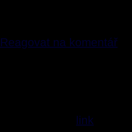
dovysvětleno a mnou po
téma není...pochyby a my
kolik jich bylo) se trestat
Reagovat na komentář
[9]
specz
21.03.2011 [23
Reakce na[8]: Jsem rád že
přiznávám že první přísp
příliš srozumitelný.Bohuž
trestání za pochyby je v
nalezení tady:
link
+ v sou